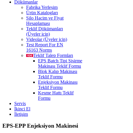
Dökümanlar
Fabrika Yerleşim
Ürün Katalogları
Silo Hacim ve Fiyat
Hesaplaması
Teklif Dökümanları
(Üyeler için)
Videolar (Üyeler için)
Test Report For EN
16163 Norms
Teklif Talep Formları
EPS Batch Tipi Şişirme
Makinası Teklif Formu
Blok Kalıp Makinası
Teklif Formu
Enjeksiyon Makinası
Teklif Formu
Kesme Hattı Teklif
Formu
Servis
İkinci El
İletişim
EPS-EPP Enjeksiyon Makinesi