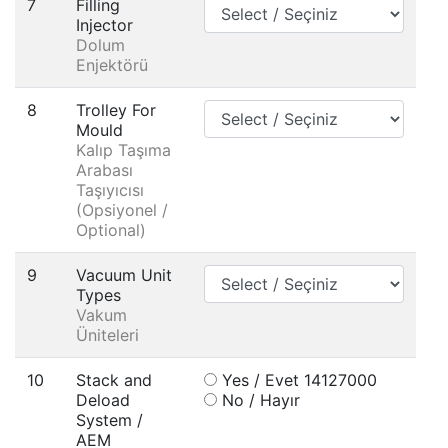
7
Filling
Injector
Dolum
Enjektörü
8
Trolley For
Mould
Kalıp Taşıma
Arabası
Taşıyıcısı
(Opsiyonel /
Optional)
9
Vacuum Unit
Types
Vakum
Üniteleri
10
Stack and
Yes / Evet 14127000
Deload
No / Hayır
System /
AEM