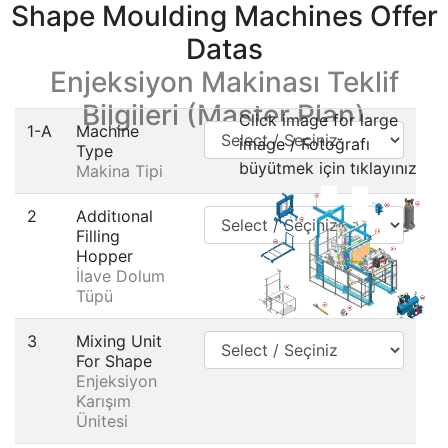
Shape Moulding Machines Offer
Datas
Enjeksiyon Makinası Teklif
Bilgileri (Master Plan)
Click image for large
1-A
Machine
image / Fotoğrafı
Type
büyütmek için tıklayınız
Makina Tipi
2
Additıonal
Filling
Hopper
İlave Dolum
Tüpü
3
Mixing Unit
For Shape
Enjeksiyon
Karışım
Ünitesi