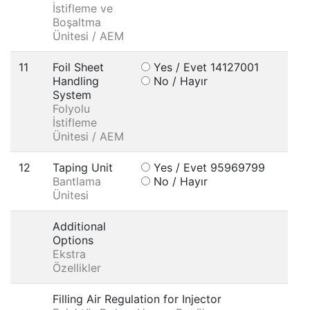
İstifleme ve
Boşaltma
Ünitesi / AEM
11
Foil Sheet
Yes / Evet 14127001
Handling
No / Hayır
System
Folyolu
İstifleme
Ünitesi / AEM
12
Taping Unit
Yes / Evet 95969799
Bantlama
No / Hayır
Ünitesi
Additional
Options
Ekstra
Özellikler
Filling Air Regulation for Injector