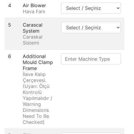
4
Air Blower
Hava Fanı
5
Carascal
System
Caraskal
Sistemi
6
Additional
Mould Clamp
Frame
İlave Kalıp
Çerçevesi.
(Uyarı: Ölçü
Kontrolü
Yapılmalıdır /
Warning
Dimensions
Need To Be
Checked)