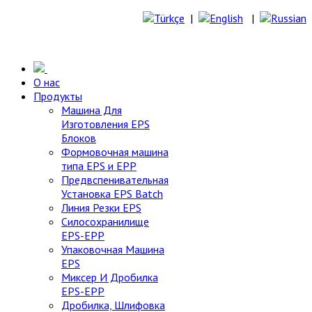
|
|
О нас
Продукты
Машина Для
Изготовления EPS
Блоков
Формовочная машина
типа EPS и EPP
Предвспенивательная
Установка EPS Batch
Линия Резки EPS
Силосохранилище
EPS-EPP
Упаковочная Машина
EPS
Миксер И Дробилка
EPS-EPP
Дробилка, Шлифовка